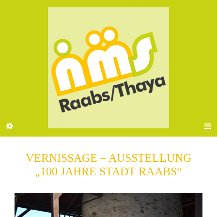
VERNISSAGE – AUSSTELLUNG
„100 JAHRE STADT RAABS“