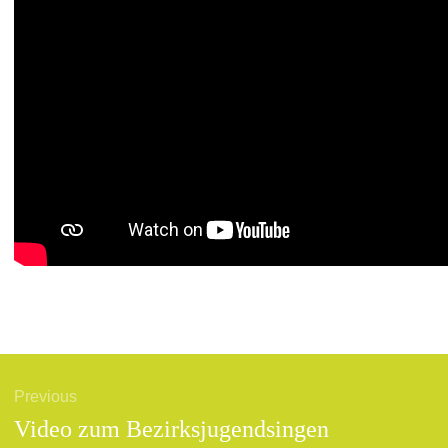
gsnavigation
Previous
Previous
Video zum Bezirksjugendsingen
post: