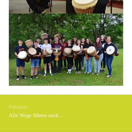
Beitragsnavigation
Previous
Previous
Alle Wege führen nach …
post: