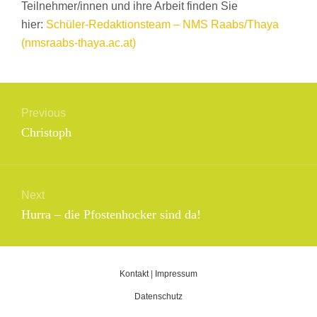
Teilnehmer/innen und ihre Arbeit finden Sie
hier:
Schüler-Redaktionsteam – NMS Raabs/Thaya
(nmsraabs-thaya.ac.at)
Beitragsnavigation
Previous
Previous
Christoph
post:
Next
Next
Hurra – die Pfostenhocker sind da!
post:
Kontakt
|
Impressum
Datenschutz