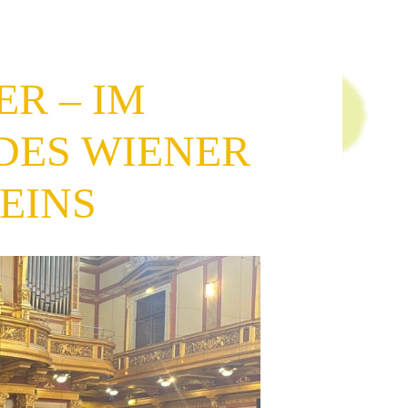
R – IM
DES WIENER
EINS