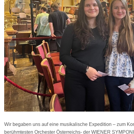
Wir begaben uns auf eine musikalische Expedition – zum Kon
berühmtesten Orchester Österreichs- der WIENER SYMPONIK